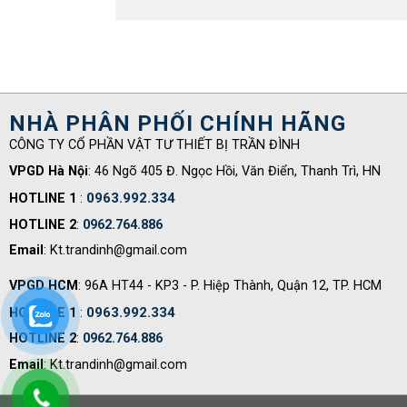
NHÀ PHÂN PHỐI CHÍNH HÃNG
CÔNG TY CỔ PHẦN VẬT TƯ THIẾT BỊ TRẦN ĐÌNH
VPGD Hà Nội
: 46 Ngõ 405 Đ. Ngọc Hồi, Văn Điển, Thanh Trì, HN
0963.992.334
HOTLINE 1
:
HOTLINE 2
:
0962.764.886
Email
: Kt.trandinh@gmail.com
VPGD HCM
: 96A HT44 - KP3 - P. Hiệp Thành, Quận 12, TP. HCM
0963.992.334
HOTLINE 1
:
HOTLINE 2
:
0962.764.886
Email
: Kt.trandinh@gmail.com