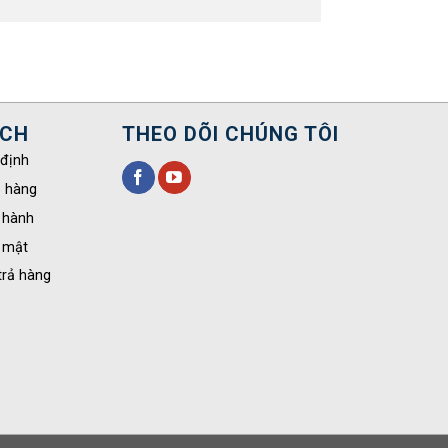
ÁCH
THEO DÕI CHÚNG TÔI
 định
o hàng
 hành
 mật
trả hàng