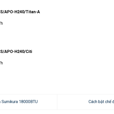
APS/APO-H240/Titan-A
/h
PS/APO-H240/Citi
/h
hòa Sumikura 18000BTU
Cách bật chế đ