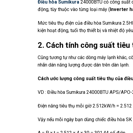
Điều hòa Sumikura
24000BTU có công suất da
động, tùy thuộc vào từng loại máy (
Inverter h
Mức tiêu thụ điện của điều hòa Sumikura 2.5H
kiện hoạt động, tuổi thọ thiết bị và nhiệt độ yêu
2. Cách tính công suất tiêu 
Cũng tương tự như các dòng máy lạnh khác, cô
nhãn dán năng lượng được dán trên dàn lạnh.
Cách ước lượng công suất tiêu thụ của đi
VD : Điều hòa Sumikura 24000BTU APS/APO-
Điện năng tiêu thụ mỗi giờ 2.512kW/h = 2.512
Vậy nếu mỗi ngày bạn dùng chiếc điều hòa SK 2
A = P x t = 2.512 x 4 x 30 = 301.44 số điện