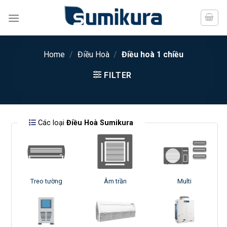
Chuyển
đến
nội
dung
Home
/
Điều Hoà
/
Điều hoà 1 chiều
FILTER
Các loại
Điều Hoà Sumikura
Treo tường
Âm trần
Multi