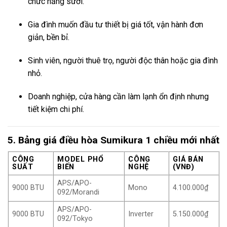
chức năng sưởi.
Gia đình muốn đầu tư thiết bị giá tốt, vận hành đơn
giản, bền bỉ.
Sinh viên, người thuê trọ, người độc thân hoặc gia đình
nhỏ.
Doanh nghiệp, cửa hàng cần làm lạnh ổn định nhưng
tiết kiệm chi phí.
5. Bảng giá điều hòa Sumikura 1 chiều mới nhất
CÔNG
MODEL PHỔ
CÔNG
GIÁ BÁN
SUẤT
BIẾN
NGHỆ
(VNĐ)
APS/APO-
9000 BTU
Mono
4.100.000₫
092/Morandi
APS/APO-
9000 BTU
Inverter
5.150.000₫
092/Tokyo