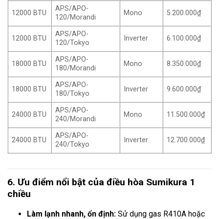
APS/APO-
12000 BTU
Mono
5.200.000₫
120/Morandi
APS/APO-
12000 BTU
Inverter
6.100.000₫
120/Tokyo
APS/APO-
18000 BTU
Mono
8.350.000₫
180/Morandi
APS/APO-
18000 BTU
Inverter
9.600.000₫
180/Tokyo
APS/APO-
24000 BTU
Mono
11.500.000₫
240/Morandi
APS/APO-
24000 BTU
Inverter
12.700.000₫
240/Tokyo
6. Ưu điểm nổi bật của điều hòa Sumikura 1
chiều
Làm lạnh nhanh, ổn định:
Sử dụng gas R410A hoặc