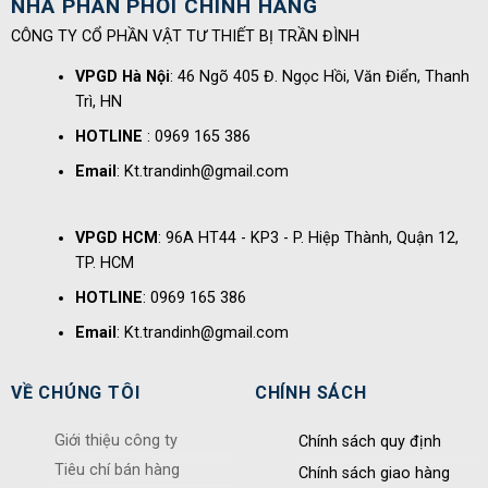
NHÀ PHÂN PHỐI CHÍNH HÃNG
CÔNG TY CỔ PHẦN VẬT TƯ THIẾT BỊ TRẦN ĐÌNH
VPGD Hà Nội
: 46 Ngõ 405 Đ. Ngọc Hồi, Văn Điển, Thanh
Trì, HN
HOTLINE
: 0969 165 386
Email
: Kt.trandinh@gmail.com
VPGD HCM
: 96A HT44 - KP3 - P. Hiệp Thành, Quận 12,
TP. HCM
HOTLINE
: 0969 165 386
Email
: Kt.trandinh@gmail.com
VỀ CHÚNG TÔI
CHÍNH SÁCH
Giới thiệu công ty
Chính sách quy định
Tiêu chí bán hàng
Chính sách giao hàng