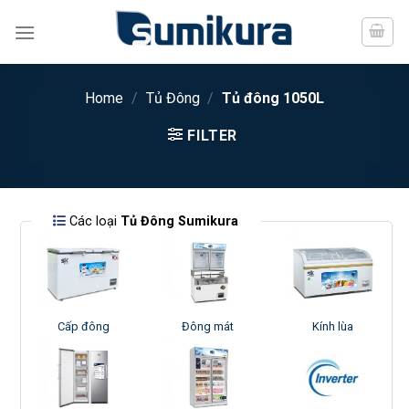
Chuyển
đến
nội
dung
Home
/
Tủ Đông
/
Tủ đông 1050L
FILTER
Các loại
Tủ Đông Sumikura
Cấp đông
Đông mát
Kính lùa