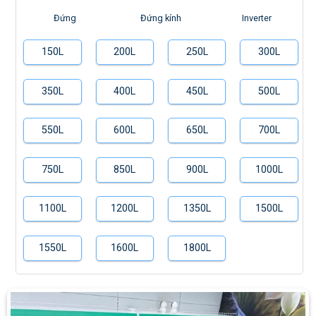
Đứng
Đứng kính
Inverter
150L
200L
250L
300L
350L
400L
450L
500L
550L
600L
650L
700L
750L
850L
900L
1000L
1100L
1200L
1350L
1500L
1550L
1600L
1800L