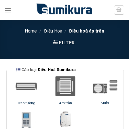
Chuyển
đến
nội
dung
Home
/
Điều Hoà
/
Điều hoà áp trần
FILTER
Các loại
Điều Hoà Sumikura
Treo tường
Âm trần
Multi