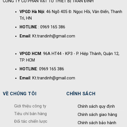
CÔNG TY CỔ PHẦN VẬT TƯ THIẾT BỊ TRẦN ĐÌNH
VPGD Hà Nội
: 46 Ngõ 405 Đ. Ngọc Hồi, Văn Điển, Thanh
Trì, HN
HOTLINE
: 0969 165 386
Email
: Kt.trandinh@gmail.com
VPGD HCM
: 96A HT44 - KP3 - P. Hiệp Thành, Quận 12,
TP. HCM
HOTLINE
: 0969 165 386
Email
: Kt.trandinh@gmail.com
VỀ CHÚNG TÔI
CHÍNH SÁCH
Giới thiệu công ty
Chính sách quy định
Tiêu chí bán hàng
Chính sách giao hàng
Đối tác chiến lược
Chính sách bảo hành