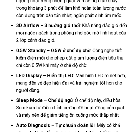
ngưng hoạt động nhưng quạt vẫn sẽ tiếp tục quay
trong khoảng 3 phút để làm khô hoàn toàn lượng nước
còn đọng trên dàn tản nhiệt, ngăn phát sinh ẩm mốc.
3D Airflow – 3 hướng gió thổi
: Khả năng đảo gió đến
mọi ngóc ngách trong phòng nhờ góc mở linh hoạt của
2 lớp cánh đảo gió.
0.5W Standby – 0.5W ở chế độ chờ
: Công nghệ tiết
kiệm điện mới cho phép cắt giảm lượng điện tiêu thụ
chỉ còn 0.5W khi máy ở chế độ chờ.
LED Display – Hiển thị LED
: Màn hình LED rõ nét hơn,
mang đến vẻ đẹp hiện đại và trải nghiệm tốt hơn cho
người dùng.
Sleep Mode – Chế độ ngủ
: Ở chế độ này, điều hòa
Sumikura tự điều chỉnh cường độ hoạt động của quạt
và máy nén để giảm tiếng ồn xuống mức thấp nhất.
Auto Diagnosis – Tự chuẩn đoán lỗi
: Máy có khả