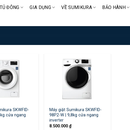
TỦ ĐÔNG
GIA DỤNG
VỀ SUMIKURA
BẢO HÀNH
mikura SKWFID-
Máy giặt Sumikura SKWFID-
5kg cửa ngang
98P2-W | 9,8kg cửa ngang
inverter
8.500.000
₫