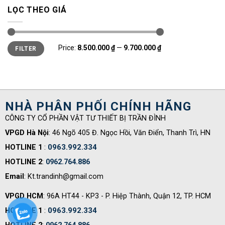
LỌC THEO GIÁ
Min
Max
Price:
8.500.000 ₫
—
9.700.000 ₫
FILTER
price
price
NHÀ PHÂN PHỐI CHÍNH HÃNG
CÔNG TY CỔ PHẦN VẬT TƯ THIẾT BỊ TRẦN ĐÌNH
VPGD Hà Nội
: 46 Ngõ 405 Đ. Ngọc Hồi, Văn Điển, Thanh Trì, HN
0963.992.334
HOTLINE 1
:
HOTLINE 2
:
0962.764.886
Email
: Kt.trandinh@gmail.com
VPGD HCM
: 96A HT44 - KP3 - P. Hiệp Thành, Quận 12, TP. HCM
0963.992.334
HOTLINE 1
: