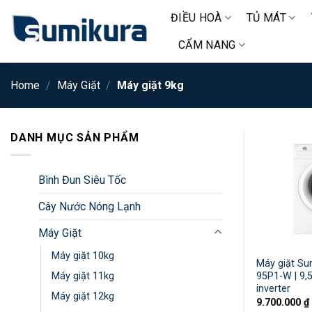
Chuyển
ĐIỀU HOÀ
TỦ MÁT
đến
nội
CẨM NANG
dung
Home
/
Máy Giặt
/
Máy giặt 9kg
DANH MỤC SẢN PHẨM
Bình Đun Siêu Tốc
Cây Nước Nóng Lạnh
Máy Giặt
Máy giặt 10kg
Máy giặt Su
Máy giặt 11kg
95P1-W | 9,
inverter
Máy giặt 12kg
9.700.000
₫