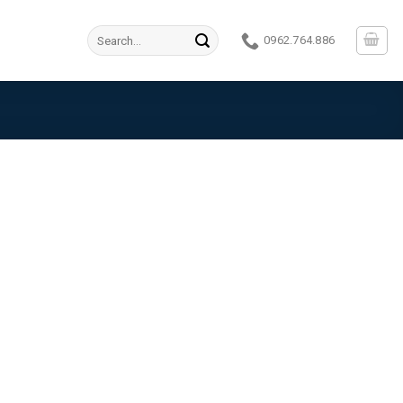
Search
0962.764.886
for: