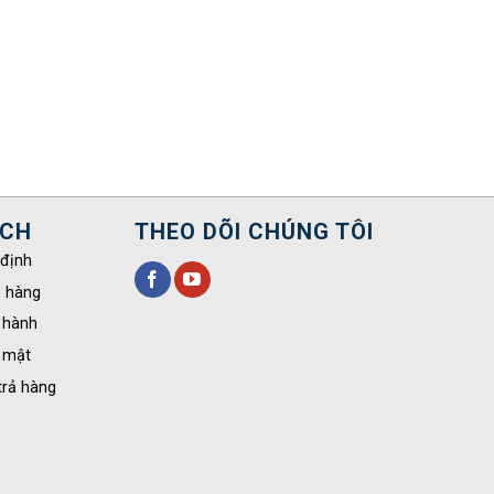
ÁCH
THEO DÕI CHÚNG TÔI
 định
o hàng
 hành
 mật
trả hàng