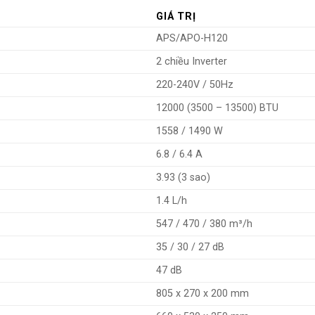
GIÁ TRỊ
APS/APO-H120
2 chiều Inverter
220-240V / 50Hz
12000 (3500 – 13500) BTU
1558 / 1490 W
6.8 / 6.4 A
3.93 (3 sao)
1.4 L/h
547 / 470 / 380 m³/h
35 / 30 / 27 dB
47 dB
805 x 270 x 200 mm