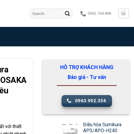
Search
0962.764.886
for:
HỖ TRỢ KHÁCH HÀNG
ura
Báo giá - Tư vấn
 OSAKA
ều
0963.992.334
Điều hòa Sumikura
t với thiết
APS/APO-H240
i nhiệt nhanh