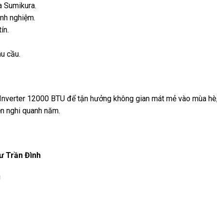
 Sumikura.
inh nghiệm.
ín.
u cầu.
rter 12000 BTU để tận hưởng không gian mát mẻ vào mùa hè, ấm
ện nghi quanh năm.
ư Trần Đình
i