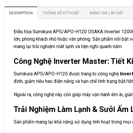
DESCRIPTION
THÔNG SỐ KĨ THUẬT
BẢNG GIÁ LẮP ĐẶT
Điều hòa
Sumikura
APS/APO-H120 OSAKA Inverter 12000 BT
lớn, phòng khách nhỏ hoặc văn phòng. Sản phẩm nổi bật với
mang lại trải nghiệm mát lạnh và tiện nghi quanh năm.
Công Nghệ Inverter Master: Tiết 
Sumikura APS/APO-H120 được trang bị công nghệ
Inver
định, giảm tiêu hao điện năng và hạn chế tình trạng bật/tắt 
Ngoài ra, công nghệ này còn giúp máy vận hành êm ái, giảm 
Trải Nghiệm Làm Lạnh & Sưởi Ấm 
Sản phẩm mang lại khả năng sử dụng linh hoạt trong mọi đi