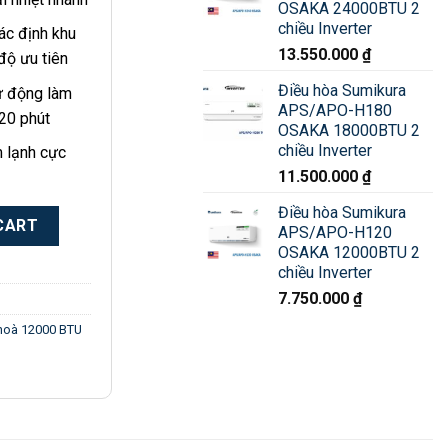
OSAKA 24000BTU 2
chiều Inverter
ác định khu
13.550.000
₫
độ ưu tiên
Điều hòa Sumikura
ự động làm
APS/APO-H180
 20 phút
OSAKA 18000BTU 2
chiều Inverter
 lạnh cực
11.500.000
₫
Điều hòa Sumikura
120 OSAKA 12000BTU 2 chiều Inverter quantity
CART
APS/APO-H120
OSAKA 12000BTU 2
chiều Inverter
7.750.000
₫
hoà 12000 BTU