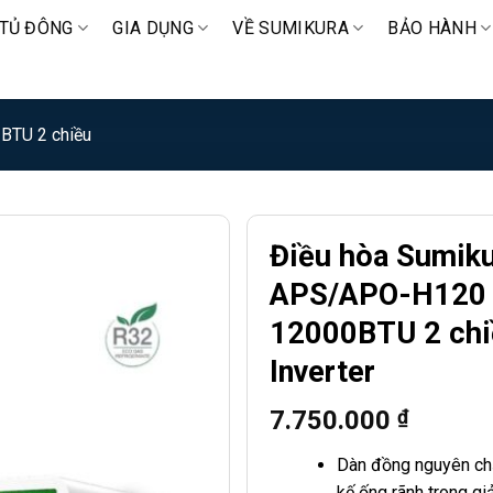
TỦ ĐÔNG
GIA DỤNG
VỀ SUMIKURA
BẢO HÀNH
 BTU 2 chiều
Điều hòa Sumik
APS/APO-H120
12000BTU 2 chi
Inverter
7.750.000
₫
Dàn đồng nguyên chấ
kế ống rãnh trong giả