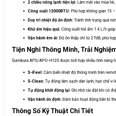
2 chiều nóng lạnh tiện lợi:
Làm mát vào mùa hè,
Công suất 12000BTU:
Phù hợp không gian 15 – 
Duy trì nhiệt độ ổn định:
Tránh tình trạng quá nó
Khử ẩm hiệu quả:
Công suất hút ẩm 1.4 L/h giúp 
Vận hành êm ái:
Độ ồn thấp chỉ từ 27dB, phù hợ
Tiện Nghi Thông Minh, Trải Nghiệm
Sumikura APS/APO-H120 được tích hợp nhiều tính năng hữ
S-iFeel:
Cảm biến nhiệt độ thông minh trên remote,
S-Clean:
Tự động làm sạch dàn lạnh, hạn chế vi k
Tự động khởi động lại:
Ghi nhớ cài đặt khi có điện
Vận hành ổn định:
Đảm bảo hoạt động bền bỉ theo
Thông Số Kỹ Thuật Chi Tiết