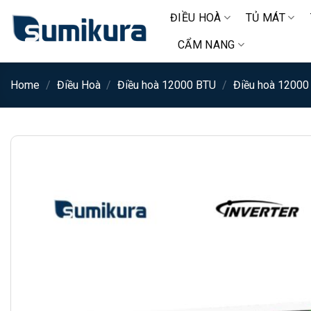
Chuyển
ĐIỀU HOÀ
TỦ MÁT
đến
nội
CẨM NANG
dung
Home
/
Điều Hoà
/
Điều hoà 12000 BTU
/
Điều hoà 12000