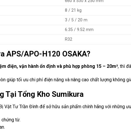
660 x 530 x 250 mm
8 / 21 kg
3 / 5 / 20 m
6.35 / 9.52 mm
R32
kura APS/APO-H120 OSAKA?
kiệm điện, vận hành ổn định và phù hợp phòng 15 – 20m²
, thì 
n giúp tối ưu chi phí điện năng và nâng cao chất lượng không gi
g Tại Tổng Kho Sumikura
ị Vật Tư Trần Đình để sở hữu sản phẩm chính hãng với những ưu 
 chứng từ.
an.