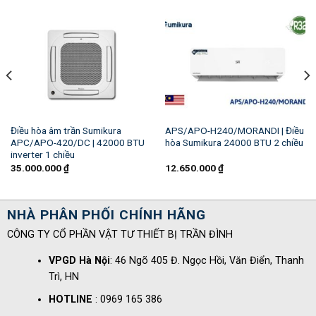
Điều hòa âm trần Sumikura
APS/APO-H240/MORANDI | Điều
APC/APO-420/DC | 42000 BTU
hòa Sumikura 24000 BTU 2 chiều
inverter 1 chiều
35.000.000
₫
12.650.000
₫
NHÀ PHÂN PHỐI CHÍNH HÃNG
CÔNG TY CỔ PHẦN VẬT TƯ THIẾT BỊ TRẦN ĐÌNH
VPGD Hà Nội
: 46 Ngõ 405 Đ. Ngọc Hồi, Văn Điển, Thanh
Trì, HN
HOTLINE
: 0969 165 386