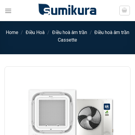
Chuyển
đến
nội
dung
Home
/
Điều Hoà
/
Điều hoà âm trần
/
Điều hoà âm trần
Cassette