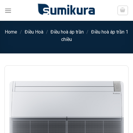
Chuyển
đến
nội
dung
Home
/
Điều Hoà
/
Điều hoà áp trần
/
Điều hoà áp trần 1
chiều