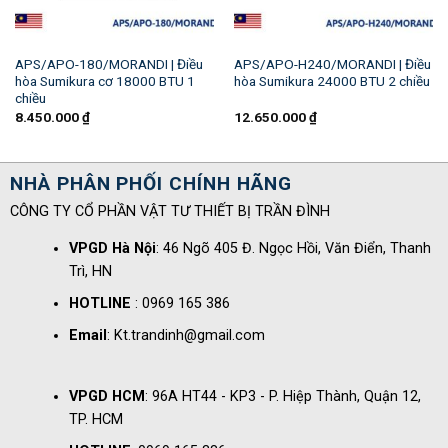
APS/APO-180/MORANDI | Điều
APS/APO-H240/MORANDI | Điều
hòa Sumikura cơ 18000 BTU 1
hòa Sumikura 24000 BTU 2 chiều
chiều
8.450.000
₫
12.650.000
₫
NHÀ PHÂN PHỐI CHÍNH HÃNG
CÔNG TY CỔ PHẦN VẬT TƯ THIẾT BỊ TRẦN ĐÌNH
VPGD Hà Nội
: 46 Ngõ 405 Đ. Ngọc Hồi, Văn Điển, Thanh
Trì, HN
HOTLINE
: 0969 165 386
Email
: Kt.trandinh@gmail.com
VPGD HCM
: 96A HT44 - KP3 - P. Hiệp Thành, Quận 12,
TP. HCM