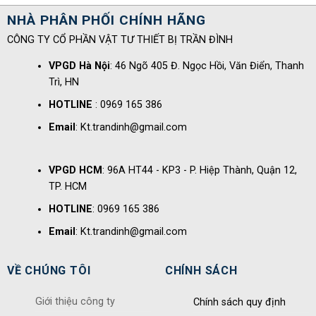
NHÀ PHÂN PHỐI CHÍNH HÃNG
CÔNG TY CỔ PHẦN VẬT TƯ THIẾT BỊ TRẦN ĐÌNH
VPGD Hà Nội
: 46 Ngõ 405 Đ. Ngọc Hồi, Văn Điển, Thanh
Trì, HN
HOTLINE
: 0969 165 386
Email
: Kt.trandinh@gmail.com
VPGD HCM
: 96A HT44 - KP3 - P. Hiệp Thành, Quận 12,
TP. HCM
HOTLINE
: 0969 165 386
Email
: Kt.trandinh@gmail.com
VỀ CHÚNG TÔI
CHÍNH SÁCH
Giới thiệu công ty
Chính sách quy định