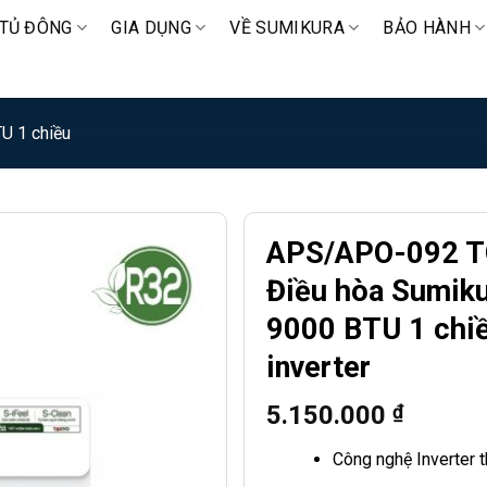
TỦ ĐÔNG
GIA DỤNG
VỀ SUMIKURA
BẢO HÀNH
U 1 chiều
APS/APO-092 T
Điều hòa Sumik
9000 BTU 1 chi
inverter
5.150.000
₫
Công nghệ Inverter t