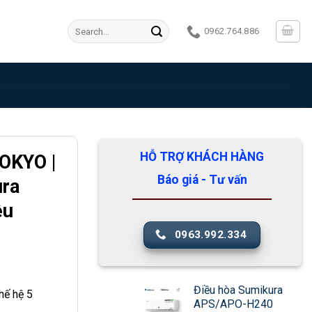
Search
0962.764.886
for:
HỖ TRỢ KHÁCH HÀNG
OKYO |
Báo giá - Tư vấn
ura
ều
0963.992.334
Điều hòa Sumikura
hế hệ 5
APS/APO-H240