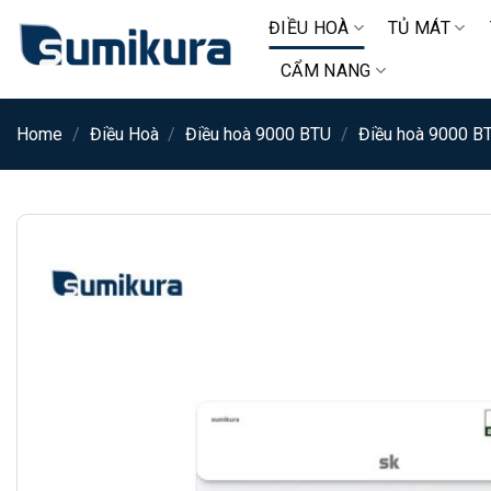
Chuyển
ĐIỀU HOÀ
TỦ MÁT
đến
nội
CẨM NANG
dung
Home
/
Điều Hoà
/
Điều hoà 9000 BTU
/
Điều hoà 9000 BT