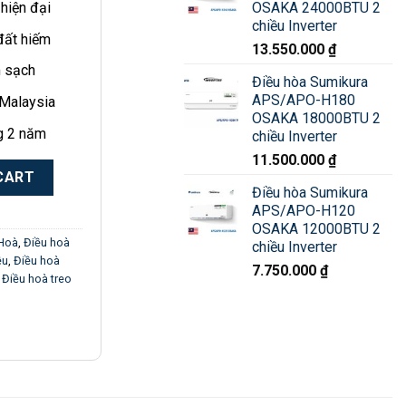
OSAKA 24000BTU 2
hiện đại
chiều Inverter
đất hiếm
13.550.000
₫
m sạch
Điều hòa Sumikura
APS/APO-H180
 Malaysia
OSAKA 18000BTU 2
g 2 năm
chiều Inverter
11.500.000
₫
a Sumikura 9000 BTU 1 chiều inverter quantity
CART
Điều hòa Sumikura
APS/APO-H120
OSAKA 12000BTU 2
 Hoà
,
Điều hoà
chiều Inverter
ều
,
Điều hoà
7.750.000
₫
,
Điều hoà treo