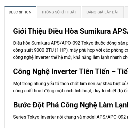
DESCRIPTION
THÔNG SỐ KĨ THUẬT
BẢNG GIÁ LẮP ĐẶT
Giới Thiệu Điều Hòa Sumikura AP
Điều hòa Sumikura APS/APO-092 Tokyo thuộc dòng sản phẩ
công suất 9000 BTU (1 HP), máy phù hợp với các phòng có
công nghệ Inverter thế hệ mới, khả năng làm lạnh nhanh chó
Công Nghệ Inverter Tiên Tiến – Ti
Một trong những yếu tố then chốt làm nên sự khác biệt 
công suất hoạt động một cách linh hoạt, duy trì nhiệt độ 
Bước Đột Phá Công Nghệ Làm Lạnh
Series Tokyo Inverter nói chung và model APS/APO-092 nó