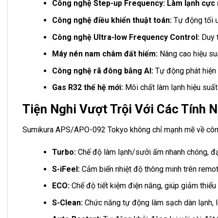
Công nghệ Step-up Frequency:
Làm lạnh cực
Công nghệ điều khiển thuật toán:
Tự động tối ư
Công nghệ Ultra-low Frequency Control:
Duy t
Máy nén nam châm đất hiếm:
Nâng cao hiệu suấ
Công nghệ rã đông bằng AI:
Tự động phát hiện v
Gas R32 thế hệ mới:
Môi chất làm lạnh hiệu suất 
Tiện Nghi Vượt Trội Với Các Tính
Sumikura APS/APO-092 Tokyo không chỉ mạnh mẽ về công n
Turbo:
Chế độ làm lạnh/sưởi ấm nhanh chóng, đạt
S-iFeel:
Cảm biến nhiệt độ thông minh trên remote,
ECO:
Chế độ tiết kiệm điện năng, giúp giảm thiểu 
S-Clean:
Chức năng tự động làm sạch dàn lạnh, lo