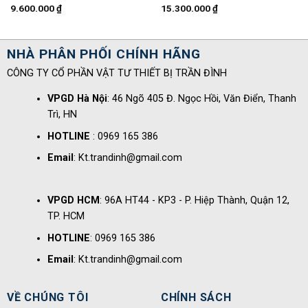
9.600.000
₫
15.300.000
₫
NHÀ PHÂN PHỐI CHÍNH HÃNG
CÔNG TY CỔ PHẦN VẬT TƯ THIẾT BỊ TRẦN ĐÌNH
VPGD Hà Nội
: 46 Ngõ 405 Đ. Ngọc Hồi, Văn Điển, Thanh
Trì, HN
HOTLINE
: 0969 165 386
Email
: Kt.trandinh@gmail.com
VPGD HCM
: 96A HT44 - KP3 - P. Hiệp Thành, Quận 12,
TP. HCM
HOTLINE
: 0969 165 386
Email
: Kt.trandinh@gmail.com
VỀ CHÚNG TÔI
CHÍNH SÁCH