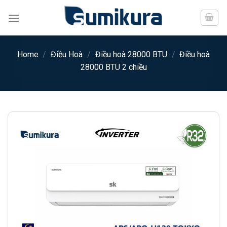
Chuyển
đến
nội
dung
Home
/
Điều Hoà
/
Điều hoà 28000 BTU
/
Điều hoà
28000 BTU 2 chiều