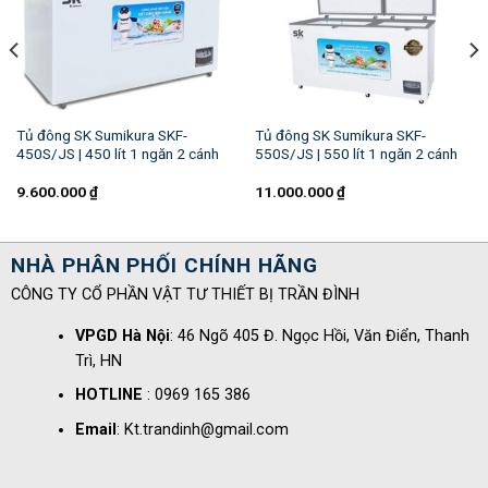
Tủ đông SK Sumikura SKF-
Tủ đông SK Sumikura SKF-
450S/JS | 450 lít 1 ngăn 2 cánh
550S/JS | 550 lít 1 ngăn 2 cánh
9.600.000
₫
11.000.000
₫
NHÀ PHÂN PHỐI CHÍNH HÃNG
CÔNG TY CỔ PHẦN VẬT TƯ THIẾT BỊ TRẦN ĐÌNH
VPGD Hà Nội
: 46 Ngõ 405 Đ. Ngọc Hồi, Văn Điển, Thanh
Trì, HN
HOTLINE
: 0969 165 386
Email
: Kt.trandinh@gmail.com