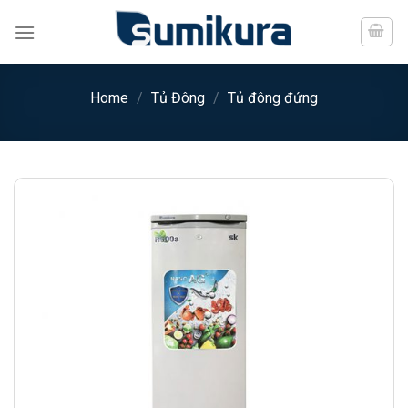
Chuyển
đến
nội
dung
Home
/
Tủ Đông
/
Tủ đông đứng