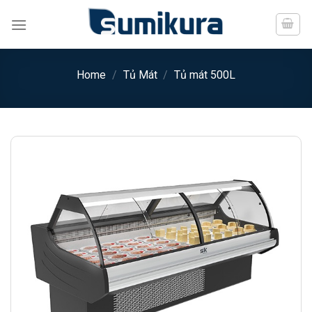
Chuyển
đến
nội
dung
Home
/
Tủ Mát
/
Tủ mát 500L