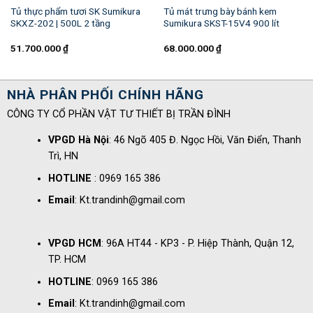
Tủ thực phẩm tươi SK Sumikura
Tủ mát trưng bày bánh kem
SKXZ-202 | 500L 2 tầng
Sumikura SKST-15V4 900 lít
51.700.000
₫
68.000.000
₫
NHÀ PHÂN PHỐI CHÍNH HÃNG
CÔNG TY CỔ PHẦN VẬT TƯ THIẾT BỊ TRẦN ĐÌNH
VPGD Hà Nội
: 46 Ngõ 405 Đ. Ngọc Hồi, Văn Điển, Thanh
Trì, HN
HOTLINE
: 0969 165 386
Email
: Kt.trandinh@gmail.com
VPGD HCM
: 96A HT44 - KP3 - P. Hiệp Thành, Quận 12,
TP. HCM
HOTLINE
: 0969 165 386
Email
: Kt.trandinh@gmail.com