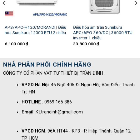
APS/APO-H120/MORANDI | Điều
Điều hòa âm trần Sumikura
hòa Sumikura 12000 BTU 2 chiều
APC/APO-360/DC | 36000 BTU
inverter 1 chiều
6.100.000
₫
33.800.000
₫
NHÀ PHÂN PHỐI CHÍNH HÃNG
CÔNG TY CỔ PHẦN VẬT TƯ THIẾT BỊ TRẦN ĐÌNH
VPGD Hà Nội
: 46 Ngõ 405 Đ. Ngọc Hồi, Văn Điển, Thanh
Trì, HN
HOTLINE
: 0969 165 386
Email
: Kt.trandinh@gmail.com
VPGD HCM
: 96A HT44 - KP3 - P. Hiệp Thành, Quận 12,
TP. HCM