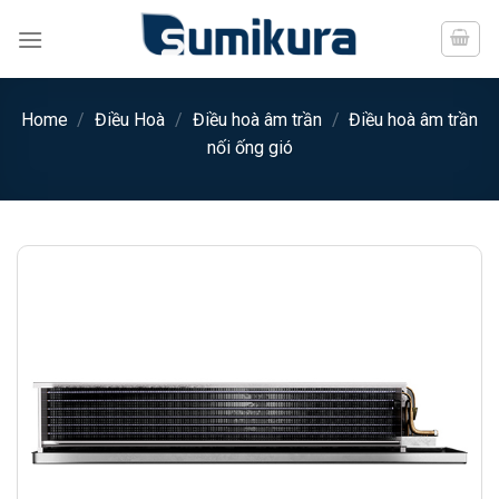
Chuyển
đến
nội
dung
Home
/
Điều Hoà
/
Điều hoà âm trần
/
Điều hoà âm trần
nối ống gió