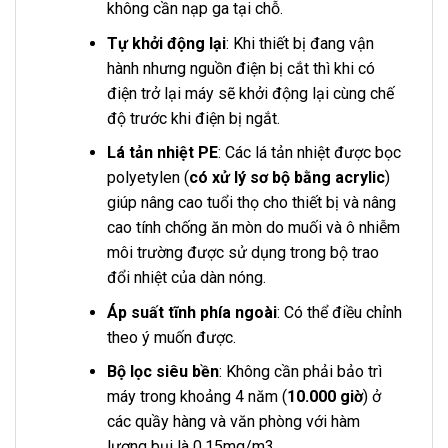
không cần nạp ga tại chỗ.
Tự khởi động lại
: Khi thiết bị đang vận
hành nhưng nguồn điện bị cắt thì khi có
điện trở lại máy sẽ khởi động lại cùng chế
độ trước khi điện bị ngắt.
Lá tản nhiệt PE
: Các lá tản nhiệt được bọc
polyetylen (
có xử lý sơ bộ bằng acrylic
)
giúp nâng cao tuổi thọ cho thiết bị và nâng
cao tính chống ăn mòn do muối và ô nhiễm
môi trường được sử dụng trong bộ trao
đổi nhiệt của dàn nóng.
Áp suất tĩnh phía ngoài
: Có thể điều chỉnh
theo ý muốn được.
Bộ lọc siêu bền
: Không cần phải bảo trì
máy trong khoảng 4 năm (
10.000 giờ
) ở
các quầy hàng và văn phòng với hàm
lượng bụi là 0,15mg/m3.