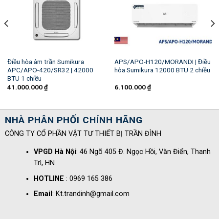
Điều hòa âm trần Sumikura
APS/APO-H120/MORANDI | Điều
APC/APO-420/SR32 | 42000
hòa Sumikura 12000 BTU 2 chiều
BTU 1 chiều
41.000.000
₫
6.100.000
₫
NHÀ PHÂN PHỐI CHÍNH HÃNG
CÔNG TY CỔ PHẦN VẬT TƯ THIẾT BỊ TRẦN ĐÌNH
VPGD Hà Nội
: 46 Ngõ 405 Đ. Ngọc Hồi, Văn Điển, Thanh
Trì, HN
HOTLINE
: 0969 165 386
Email
: Kt.trandinh@gmail.com