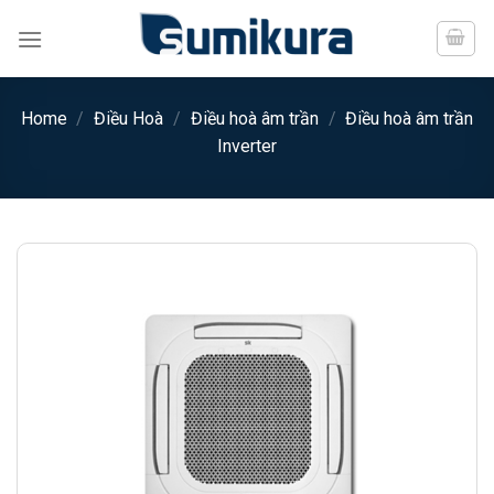
Chuyển
đến
nội
dung
Home
/
Điều Hoà
/
Điều hoà âm trần
/
Điều hoà âm trần
Inverter