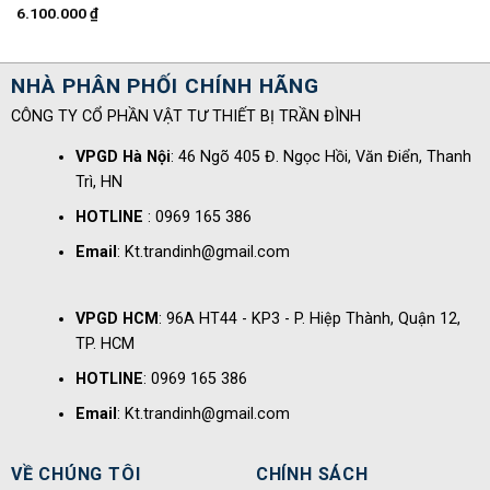
6.100.000
₫
NHÀ PHÂN PHỐI CHÍNH HÃNG
CÔNG TY CỔ PHẦN VẬT TƯ THIẾT BỊ TRẦN ĐÌNH
VPGD Hà Nội
: 46 Ngõ 405 Đ. Ngọc Hồi, Văn Điển, Thanh
Trì, HN
HOTLINE
: 0969 165 386
Email
: Kt.trandinh@gmail.com
VPGD HCM
: 96A HT44 - KP3 - P. Hiệp Thành, Quận 12,
TP. HCM
HOTLINE
: 0969 165 386
Email
: Kt.trandinh@gmail.com
VỀ CHÚNG TÔI
CHÍNH SÁCH