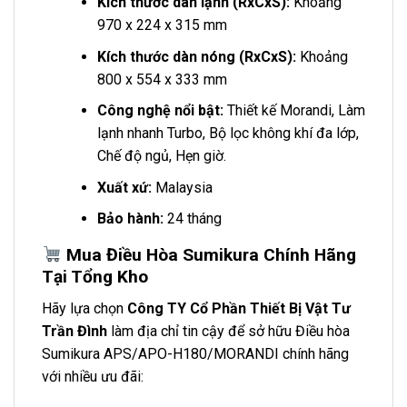
Kích thước dàn lạnh (RxCxS):
Khoảng
970 x 224 x 315 mm
Kích thước dàn nóng (RxCxS):
Khoảng
800 x 554 x 333 mm
Công nghệ nổi bật:
Thiết kế Morandi, Làm
lạnh nhanh Turbo, Bộ lọc không khí đa lớp,
Chế độ ngủ, Hẹn giờ.
Xuất xứ:
Malaysia
Bảo hành:
24 tháng
Mua Điều Hòa Sumikura Chính Hãng
Tại Tổng Kho
Hãy lựa chọn
Công TY Cổ Phần Thiết Bị Vật Tư
Trần Đình
làm địa chỉ tin cậy để sở hữu Điều hòa
Sumikura APS/APO-H180/MORANDI chính hãng
với nhiều ưu đãi: