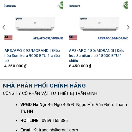
APS/APO-092/MORANDI | Điều
APS/APO-180/MORANDI | Điều
hòa Sumikura 9000 BTU 1 chiều
hòa Sumikura cơ 18000 BTU 1
cơ
chiều
4.250.000
₫
8.450.000
₫
NHÀ PHÂN PHỐI CHÍNH HÃNG
CÔNG TY CỔ PHẦN VẬT TƯ THIẾT BỊ TRẦN ĐÌNH
VPGD Hà Nội
: 46 Ngõ 405 Đ. Ngọc Hồi, Văn Điển, Thanh
Trì, HN
HOTLINE
: 0969 165 386
Email
: Kt.trandinh@gmail.com