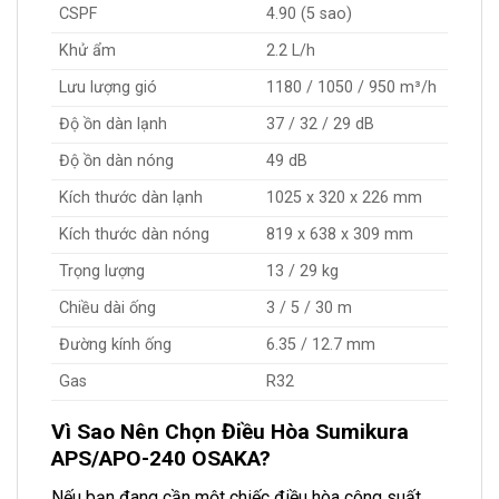
CSPF
4.90 (5 sao)
Khử ẩm
2.2 L/h
Lưu lượng gió
1180 / 1050 / 950 m³/h
Độ ồn dàn lạnh
37 / 32 / 29 dB
Độ ồn dàn nóng
49 dB
Kích thước dàn lạnh
1025 x 320 x 226 mm
Kích thước dàn nóng
819 x 638 x 309 mm
Trọng lượng
13 / 29 kg
Chiều dài ống
3 / 5 / 30 m
Đường kính ống
6.35 / 12.7 mm
Gas
R32
Vì Sao Nên Chọn Điều Hòa Sumikura
APS/APO-240 OSAKA?
Nếu bạn đang cần một chiếc điều hòa công suất