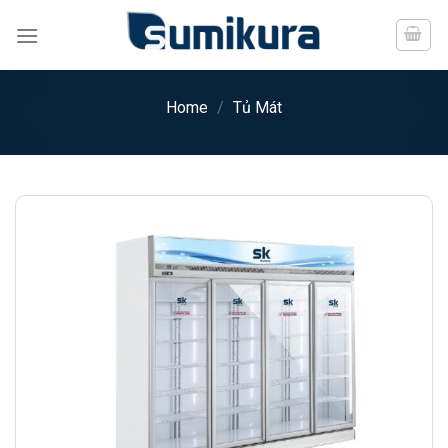
Chuyển
đến
nội
dung
Home
/
Tủ Mát