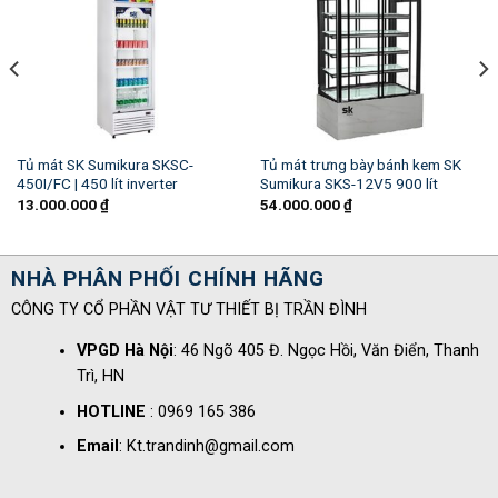
Tủ mát SK Sumikura SKSC-
Tủ mát trưng bày bánh kem SK
450I/FC | 450 lít inverter
Sumikura SKS-12V5 900 lít
13.000.000
₫
54.000.000
₫
NHÀ PHÂN PHỐI CHÍNH HÃNG
CÔNG TY CỔ PHẦN VẬT TƯ THIẾT BỊ TRẦN ĐÌNH
VPGD Hà Nội
: 46 Ngõ 405 Đ. Ngọc Hồi, Văn Điển, Thanh
Trì, HN
HOTLINE
: 0969 165 386
Email
: Kt.trandinh@gmail.com