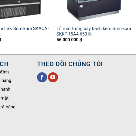
tươi SK Sumikura SKACA-
Tủ mát trưng bày bánh kem Sumikura
t
SKKT-15A4 650 lít
₫
56.000.000
₫
ÁCH
THEO DÕI CHÚNG TÔI
 định
o hàng
 hành
 mật
trả hàng