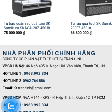
Tủ bảo quản rau quả tươi SK
Tủ rau quả tươi SK Sumi
Sumikura SKACA-20Z 450 lít
200FZ 450 lít
75.000.000
₫
66.600.000
₫
NHÀ PHÂN PHỐI CHÍNH HÃNG
CÔNG TY CỔ PHẦN VẬT TƯ THIẾT BỊ TRẦN ĐÌNH
VPGD Hà Nội
: 46 Ngõ 405 Đ. Ngọc Hồi, Văn Điển, Thanh Trì, HN
0963.992.334
HOTLINE 1
:
HOTLINE 2
:
0962.764.886
Email
: Kt.trandinh@gmail.com
VPGD HCM
: 96A HT44 - KP3 - P. Hiệp Thành, Quận 12, TP. HCM
0963.992.334
HOTLINE 1
: