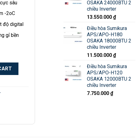
OSAKA 24000BTU 2
 cực sâu
chiều Inverter
m -2oC
13.550.000
₫
t độ digital
Điều hòa Sumikura
APS/APO-H180
g gỉ bền
OSAKA 18000BTU 2
chiều Inverter
11.500.000
₫
a SKXZ-252 | 500L 2 tầng quantity
Điều hòa Sumikura
CART
APS/APO-H120
OSAKA 12000BTU 2
chiều Inverter
L
7.750.000
₫