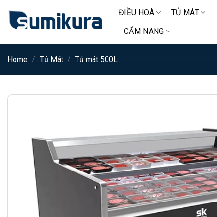
Chuyển
ĐIỀU HOÀ
TỦ MÁT
đến
nội
CẨM NANG
dung
Home
/
Tủ Mát
/
Tủ mát 500L