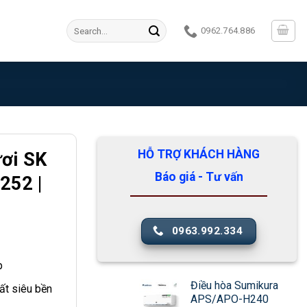
Search
0962.764.886
for:
HỖ TRỢ KHÁCH HÀNG
ươi SK
Báo giá - Tư vấn
252 |
0963.992.334
p
Điều hòa Sumikura
ất siêu bền
APS/APO-H240